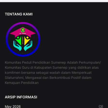
TENTANG KAMI
Komunitas Peduli Pendidikan Sumenep Adalah Perkumpulan/
Komunitas Guru di Kabupaten Sumenep yang didirikan atas
komitmen bersama sebagai wadah dalam Memperkuat
Silaturrahmi, Mengawal dan Berkontribusi Positif dalam
Kemajuan Pendidikan
ARSIP INFORMASI
May 2026
(3)