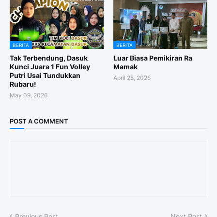
BERITA
BERITA
Tak Terbendung, Dasuk
Luar Biasa Pemikiran Ra
Kunci Juara 1 Fun Volley
Mamak
Putri Usai Tundukkan
April 28, 2026
Rubaru!
May 09, 2026
POST A COMMENT
Previous Post
Next Post