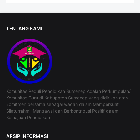
TENTANG KAMI
Komunitas Peduli Pendidikan Sumenep Adalah Perkumpulan/
Komunitas Guru di Kabupaten Sumenep yang didirikan atas
komitmen bersama sebagai wadah dalam Memperkuat
Silaturrahmi, Mengawal dan Berkontribusi Positif dalam
Kemajuan Pendidikan
ARSIP INFORMASI