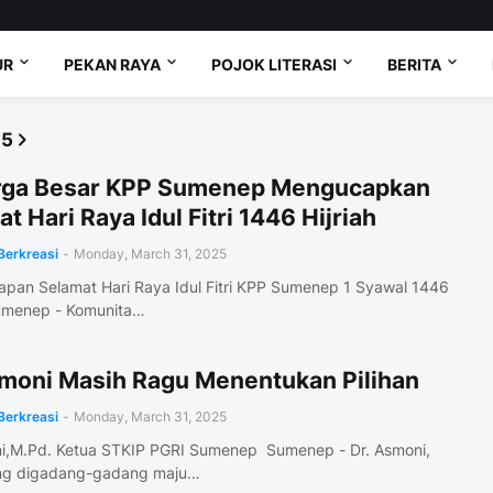
UR
PEKAN RAYA
POJOK LITERASI
BERITA
25
rga Besar KPP Sumenep Mengucapkan
t Hari Raya Idul Fitri 1446 Hijriah
Berkreasi
-
Monday, March 31, 2025
apan Selamat Hari Raya Idul Fitri KPP Sumenep 1 Syawal 1446
Sumenep - Komunita…
smoni Masih Ragu Menentukan Pilihan
Berkreasi
-
Monday, March 31, 2025
ni,M.Pd. Ketua STKIP PGRI Sumenep Sumenep - Dr. Asmoni,
ng digadang-gadang maju…