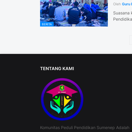
Oleh
Guru 
Suasana 
Pendidik
BERITA
TENTANG KAMI
Komunitas Peduli Pendidikan Sumenep Adalah