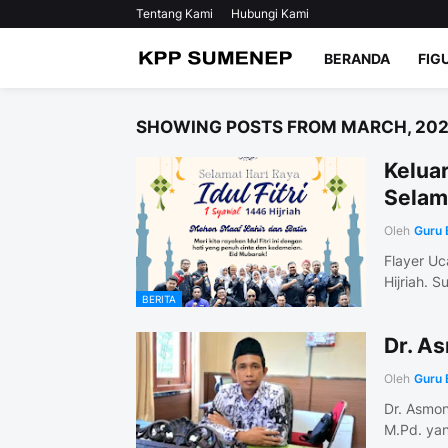
Tentang Kami
Hubungi Kami
BERANDA
FIG
SHOWING POSTS FROM MARCH, 20
Kelua
Selama
Oleh
Guru 
Flayer Uc
Hijriah. 
BERITA
Dr. A
Oleh
Guru 
Dr. Asmo
M.Pd. ya