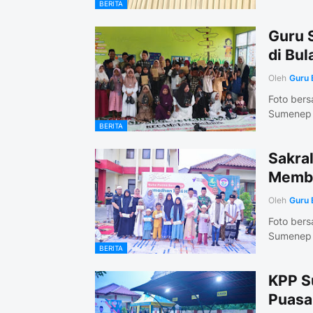
BERITA
Guru 
di Bu
Oleh
Guru 
Foto ber
Sumenep 
BERITA
Sakra
Membe
Oleh
Guru 
Foto ber
Sumenep -
BERITA
KPP S
Puasa