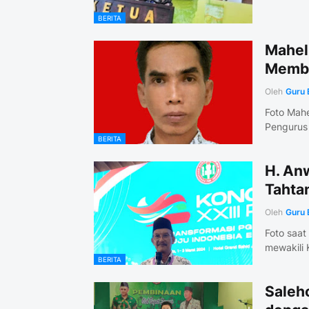
BERITA
Mahel
Memba
Oleh
Guru 
Foto Mahe
Pengurus
BERITA
H. An
Tahta
Oleh
Guru 
Foto saat
mewakili
BERITA
Saleh