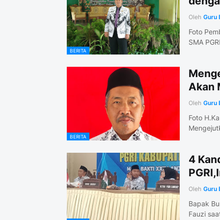
denga
Oleh
Guru 
Foto Pemb
SMA PGRI
BERITA
Menge
Akan 
Oleh
Guru 
Foto H.K
Mengejut
BERITA
4 Kand
PGRI,
Oleh
Guru 
Bapak Bu
Fauzi saa