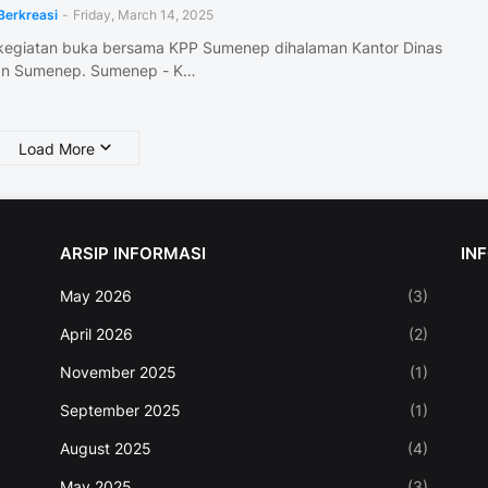
Berkreasi
-
Friday, March 14, 2025
kegiatan buka bersama KPP Sumenep dihalaman Kantor Dinas
an Sumenep. Sumenep - K…
Load More
ARSIP INFORMASI
IN
May 2026
(3)
April 2026
(2)
November 2025
(1)
September 2025
(1)
August 2025
(4)
May 2025
(3)