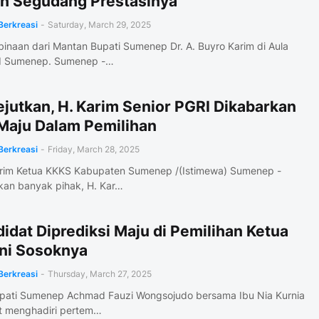
n Segudang Prestasinya
Berkreasi
-
Saturday, March 29, 2025
inaan dari Mantan Bupati Sumenep Dr. A. Buyro Karim di Aula
 Sumenep. Sumenep -…
jutkan, H. Karim Senior PGRI Dikabarkan
Maju Dalam Pemilihan
Berkreasi
-
Friday, March 28, 2025
arim Ketua KKKS Kabupaten Sumenep /(Istimewa) Sumenep -
kan banyak pihak, H. Kar…
idat Diprediksi Maju di Pemilihan Ketua
Ini Sosoknya
Berkreasi
-
Thursday, March 27, 2025
pati Sumenep Achmad Fauzi Wongsojudo bersama Ibu Nia Kurnia
t menghadiri pertem…