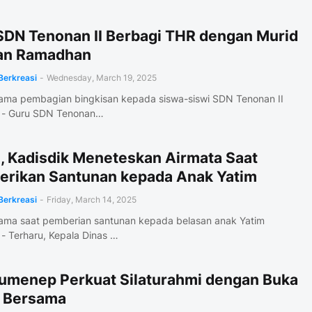
SDN Tenonan II Berbagi THR dengan Murid
lan Ramadhan
Berkreasi
-
Wednesday, March 19, 2025
sama pembagian bingkisan kepada siswa-siswi SDN Tenonan II
- Guru SDN Tenonan…
l, Kadisdik Meneteskan Airmata Saat
rikan Santunan kepada Anak Yatim
Berkreasi
-
Friday, March 14, 2025
sama saat pemberian santunan kepada belasan anak Yatim
 Terharu, Kepala Dinas …
umenep Perkuat Silaturahmi dengan Buka
 Bersama