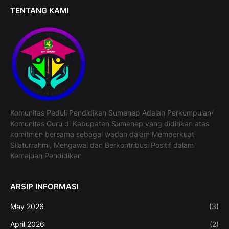
TENTANG KAMI
Komunitas Peduli Pendidikan Sumenep Adalah Perkumpulan/
Komunitas Guru di Kabupaten Sumenep yang didirikan atas
komitmen bersama sebagai wadah dalam Memperkuat
Silaturrahmi, Mengawal dan Berkontribusi Positif dalam
Kemajuan Pendidikan
ARSIP INFORMASI
May 2026
(3)
April 2026
(2)