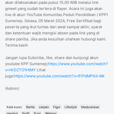
akan dilaksanakan pada pukul 15.00 WIB melalui link
gmeet yang sudah tertera di flayer. Acara ini juga akan
live di akun YouTube Komunitas Peduli Pendidikan ( KPP)
Sumenep. Selasa, 05 Maret 2024, Free Sertifikat bagi
peserta yang ikut tuntas dari awal sampai akhir, syarat
dan ketentuan wajib mengisi absen pada link yang di
share panitia. Jika anda kesulitan silahkan hubungi kami.
Terima kasih
Jangan lupa Subcribe, like, share dan kunjungi akun
youtube KPP Sumenep;
https://www.youtube.com/watch?
v=HrDZTO1HtMY
Lihat
juga:
https://www.youtube.com/watch?v=R1FdMPXd-Mk
(Admin)
Kata kunci
Berita
cerpen
Figur
Lifestyle
Maduranese
prestasi
Profil
Puisi
Webinar