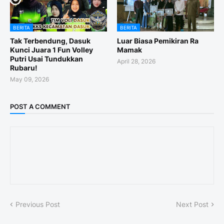
BERITA
BERITA
Tak Terbendung, Dasuk
Luar Biasa Pemikiran Ra
Kunci Juara 1 Fun Volley
Mamak
Putri Usai Tundukkan
April 28, 2026
Rubaru!
May 09, 2026
POST A COMMENT
Previous Post
Next Post