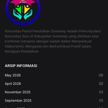
Komunitas Peduli Pendidikan Sumenep Adalah Perkumpulan/
Komunitas Guru di Kabupaten Sumenep yang didirikan atas
komitmen bersama sebagai wadah dalam Memperkuat
Silaturrahmi, Mengawal dan Berkontribusi Positif dalam
Kemajuan Pendidikan
ARSIP INFORMASI
May 2026
(3)
April 2026
(2)
November 2025
(1)
September 2025
(1)