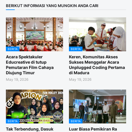
BERIKUT INFORMASI YANG MUNGKIN ANDA CARI
BERITA
BERITA
Acara Spektakuler
Keren, Komunitas Akses
Educreative di tutup
Sukses Menggelar Acara
Pemutaran Film Cahaya
Unplugged Coding Pertama
Diujung Timur
di Madura
May 19, 2026
May 19, 2026
BERITA
BERITA
Tak Terbendung, Dasuk
Luar Biasa Pemikiran Ra