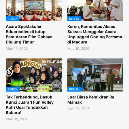
BERITA
BERITA
Acara Spektakuler
Keren, Komunitas Akses
Educreative di tutup
Sukses Menggelar Acara
Pemutaran Film Cahaya
Unplugged Coding Pertama
Diujung Timur
di Madura
May 19, 2026
May 19, 2026
BERITA
BERITA
Tak Terbendung, Dasuk
Luar Biasa Pemikiran Ra
Kunci Juara 1 Fun Volley
Mamak
Putri Usai Tundukkan
April 28, 2026
Rubaru!
May 09, 2026