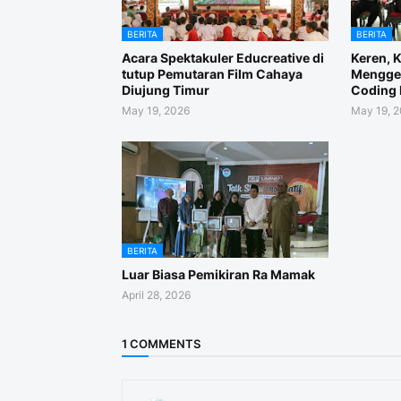
BERITA
BERITA
Acara Spektakuler Educreative di
Keren, 
tutup Pemutaran Film Cahaya
Menggel
Diujung Timur
Coding 
May 19, 2026
May 19, 
BERITA
Luar Biasa Pemikiran Ra Mamak
April 28, 2026
1 COMMENTS