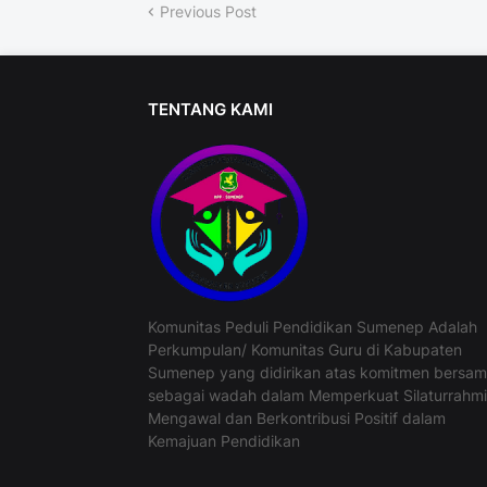
Previous Post
TENTANG KAMI
Komunitas Peduli Pendidikan Sumenep Adalah
Perkumpulan/ Komunitas Guru di Kabupaten
Sumenep yang didirikan atas komitmen bersa
sebagai wadah dalam Memperkuat Silaturrahmi
Mengawal dan Berkontribusi Positif dalam
Kemajuan Pendidikan