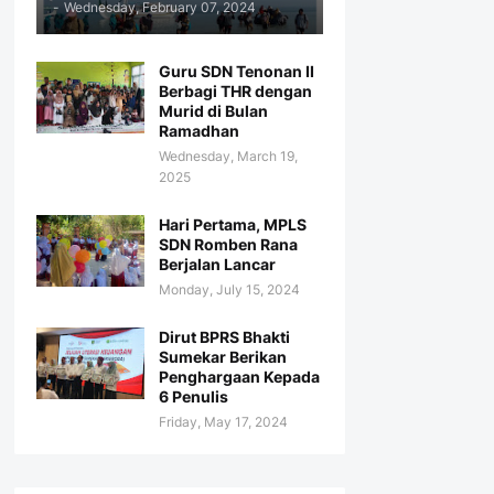
-
Wednesday, February 07, 2024
Guru SDN Tenonan II
Berbagi THR dengan
Murid di Bulan
Ramadhan
Wednesday, March 19,
2025
Hari Pertama, MPLS
SDN Romben Rana
Berjalan Lancar
Monday, July 15, 2024
Dirut BPRS Bhakti
Sumekar Berikan
Penghargaan Kepada
6 Penulis
Friday, May 17, 2024