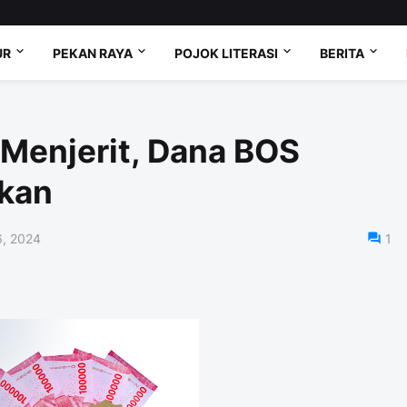
UR
PEKAN RAYA
POJOK LITERASI
BERITA
Menjerit, Dana BOS
rkan
6, 2024
1