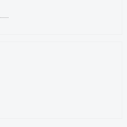
.....