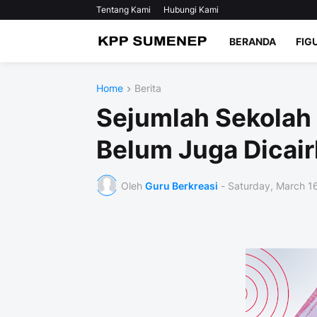
Tentang Kami
Hubungi Kami
BERANDA
FIG
Home
Berita
Sejumlah Sekolah 
Belum Juga Dicai
Oleh
Guru Berkreasi
-
Saturday, March 1