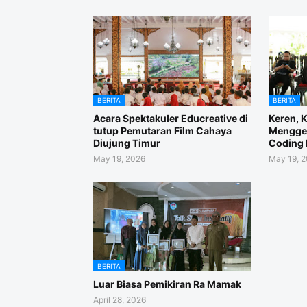
BERITA
BERITA
Acara Spektakuler Educreative di
Keren, 
tutup Pemutaran Film Cahaya
Menggel
Diujung Timur
Coding 
May 19, 2026
May 19, 
BERITA
Luar Biasa Pemikiran Ra Mamak
April 28, 2026