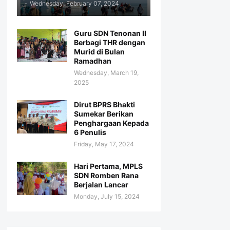
-
Wednesday, February 07, 2024
Guru SDN Tenonan II
Berbagi THR dengan
Murid di Bulan
Ramadhan
Wednesday, March 19,
2025
Dirut BPRS Bhakti
Sumekar Berikan
Penghargaan Kepada
6 Penulis
Friday, May 17, 2024
Hari Pertama, MPLS
SDN Romben Rana
Berjalan Lancar
Monday, July 15, 2024