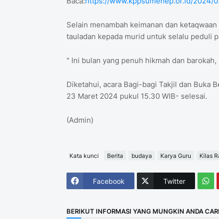
Baca:
https://www.kppsumenep.or.id/2024/03
Selain menambah keimanan dan ketaqwaan ki
tauladan kepada murid untuk selalu peduli 
" Ini bulan yang penuh hikmah dan barokah, 
Diketahui, acara Bagi-bagi Takjil dan Buka 
23 Maret 2024 pukul 15.30 WIB- selesai.
(Admin)
Kata kunci
Berita
budaya
Karya Guru
Kilas 
Facebook
Twitter
BERIKUT INFORMASI YANG MUNGKIN ANDA CAR