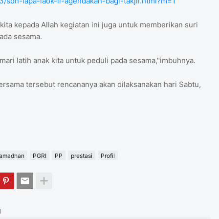
/sdn-lapa-laok-ii-agendakan-bagi-takjil.html?m=1
ta kepada Allah kegiatan ini juga untuk memberikan suri
pada sesama.
mari latih anak kita untuk peduli pada sesama,"imbuhnya.
Bersama tersebut rencananya akan dilaksanakan hari Sabtu,
Ramadhan
PGRI
PP
prestasi
Profil
I