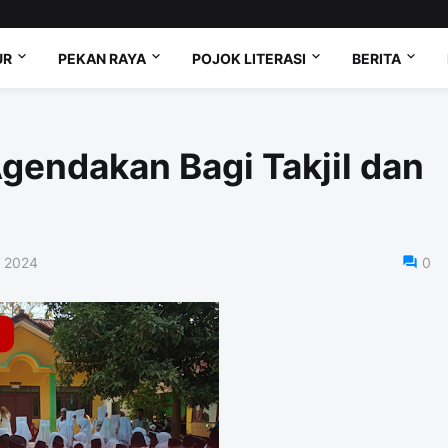
UR
PEKAN RAYA
POJOK LITERASI
BERITA
Agendakan Bagi Takjil dan
, 2024
0