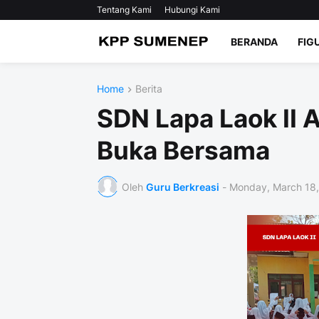
Tentang Kami
Hubungi Kami
BERANDA
FIG
Home
Berita
SDN Lapa Laok II 
Buka Bersama
Oleh
Guru Berkreasi
-
Monday, March 18